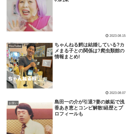
2023.08.15
ちゃんねる鰐は結婚している?カ
YouTube
メまる子との関係は?爬虫類館の
情報まとめ!
2023.08.07
島田一の介が引退?妻の嫉妬で浅
お笑い
香あき恵とコンビ解散!経歴とプ
ロフィールも