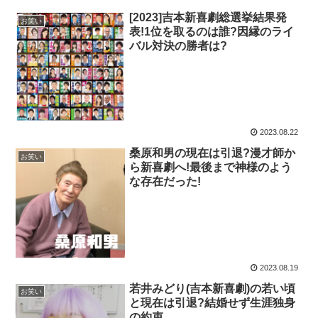
[2023]吉本新喜劇総選挙結果発
お笑い
表!1位を取るのは誰?因縁のライ
バル対決の勝者は?
2023.08.22
桑原和男の現在は引退?漫才師か
お笑い
ら新喜劇へ!最後まで神様のよう
な存在だった!
2023.08.19
若井みどり(吉本新喜劇)の若い頃
お笑い
と現在は引退?結婚せず生涯独身
の約束