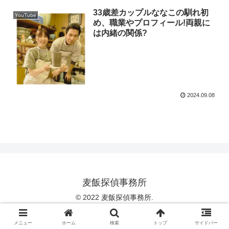
33歳差カップルななこの馴れ初
YouTube
め、職業やプロフィール!両親に
は内緒の関係?
2024.09.08
麦飯探偵事務所
© 2022 麦飯探偵事務所.
メニュー
ホーム
検索
トップ
サイドバー