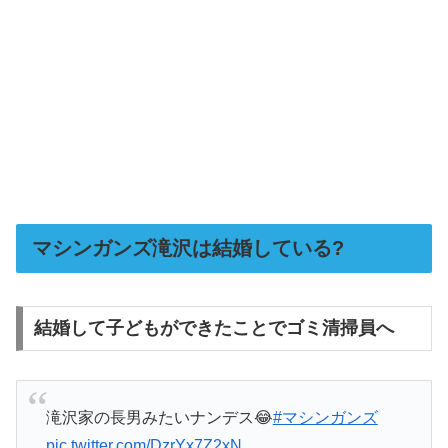
マシンガンズ滝沢は結婚している?
結婚して子どもができたことでゴミ清掃員へ
滝沢家の長男みたいナンデス😂
#マシンガンズ
pic.twitter.com/DzrYx7Z2xN