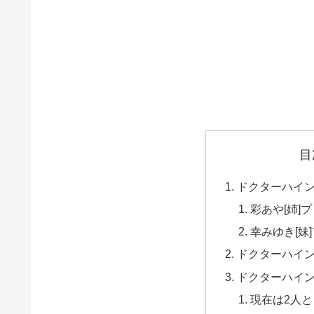
目
ドクターハイ
彩あや[姉]
幸みゆき[妹
ドクターハイ
ドクターハイ
現在は2人