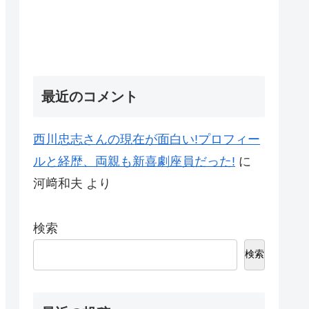
最近のコメント
西川忠志さんの現在が面白い!プロフィー
ルと経歴、両親も新喜劇座員だった!
に
河﨑和夫
より
検索
検索