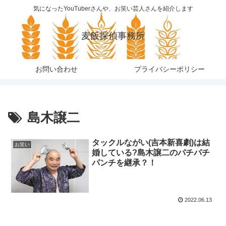
気になったYouTuberさんや、お笑い芸人さんを紹介します
麦飯探偵事務所
お問い合わせ
プライバシーポリシー
島木譲二
タックルながい(吉本新喜劇)は結
お笑い
婚している?島木譲二のパチパチ
パンチを継承？！
2022.06.13