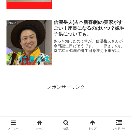
7/26(火)時点での総投票数314,763票で
す。では中間発表の結果をみてみましょ
う。吉本新喜劇...
信濃岳夫(吉本新喜劇)の実家がす
お笑い
ごい！座長になるのはいつ？嫁や
子供についても。
さっき知ったのですが、信濃岳夫さんが
今日誕生日だそうです。 皆さまのお
陰で本日41歳の誕生日を迎える事が出来
ました。本当にいつもありがとうござい
ます。ささやかですが、自分にバースデ
ーケーキをと思いよく行く喫茶店に行っ
てきました。#閉まって...
スポンサーリンク
メニュー
ホーム
検索
トップ
サイドバー