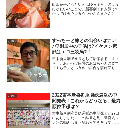
山田花子さんといえばゆるキャラのよう
にかわいいことで、新喜劇でも人気です
かつてはダウンタウンやさんまさんと一
緒によくテレビにでていたのに、今では
バラエティ番組で山田花子さんを見るこ
とはほとんどなくなりました。そんな山
田花子さんの現在や過去の...
すっちーと嫁との出会いはナン
お笑い
パ?別居中の子供は?イケメン素
顔はエロ三羽烏?！
吉本新喜劇で座長として活躍する、すっ
ちー。おかっぱ巨乳のおばちゃんの姿で
「すち子」という名で舞台を駆け回り、
ボケまくる姿がテレビでもよく見られま
す。今回は、そんなすっちーについて、
詳しくみていきたいと思います。すっち
ー(吉本新喜劇)のプロフ...
2022吉本新喜劇座員総選挙の中
お笑い
間発表！これからどうなる、最終
順位予想は？
吉本新喜劇座員総選挙の中間発表が27日
にありました！この結果を見て新喜劇フ
ァンの動きもまた変わってきそうで、と
ても大事な中間順位だと思います。