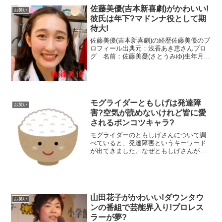
佐藤美優(吉本新喜劇)がかわいい!
お笑い
彼氏は年下?マドンナ役として期
待大!
佐藤美優(吉本新喜劇)の経歴佐藤美優のプ
ロフィール出典元：浅香あき恵さんブロ
グ 名前：佐藤美憂(さとうみゆ)生年月
日：2000年10月16日年齢：22歳(2022年
12月現在)身長：156cm 体重：48kg血液
型：B型出身地：東京都趣味：...
モグライダーともしげは発達障
お笑い
害?空気が読めないけれど皆に愛
されるポンコツキャラ?
モグライダーのともしげさんについて調
べていると、発達障害というキーワード
が出てきました。なぜともしげさんが発
達障害を疑われているのか、ポンコツと
言われるエピソードをまとめてみまし
た。モグライダーともしげが発達障害？
定点カメラにカメラ目線 こ...
山田花子がかわいい!ダウンタウ
お笑い
ンの番組で芸能界入り!プロレス
ラーが夢?