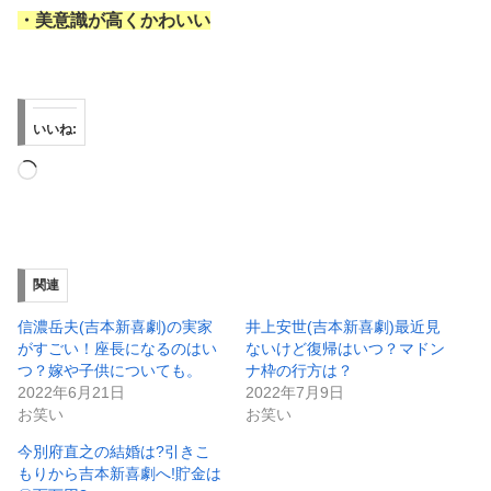
・美意識が高くかわいい
いいね:
読
み
込
み
関連
中…
信濃岳夫(吉本新喜劇)の実家
井上安世(吉本新喜劇)最近見
がすごい！座長になるのはい
ないけど復帰はいつ？マドン
つ？嫁や子供についても。
ナ枠の行方は？
2022年6月21日
2022年7月9日
お笑い
お笑い
今別府直之の結婚は?引きこ
もりから吉本新喜劇へ!貯金は