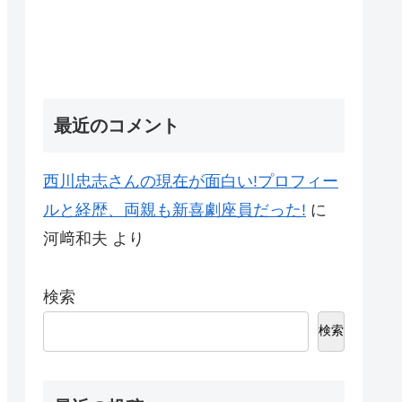
最近のコメント
西川忠志さんの現在が面白い!プロフィー
ルと経歴、両親も新喜劇座員だった!
に
河﨑和夫
より
検索
検索