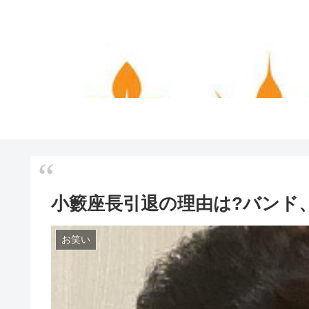
小籔座長引退の理由は?バンド
お笑い